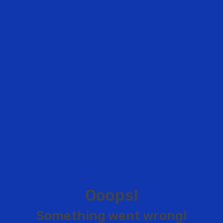
O
o
o
p
s
!
S
o
m
e
t
h
i
n
g
w
e
n
t
w
r
o
n
g
!