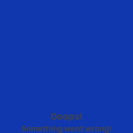
O
o
o
p
s
!
S
o
m
e
t
h
i
n
g
w
e
n
t
w
r
o
n
g
!