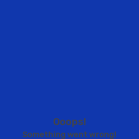
O
o
o
p
s
!
S
o
m
e
t
h
i
n
g
w
e
n
t
w
r
o
n
g
!