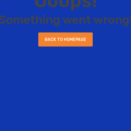
O
o
o
p
s
!
S
o
m
e
t
h
i
n
g
w
e
n
t
w
r
o
n
g
B
A
C
K
T
O
H
O
M
E
P
A
G
E