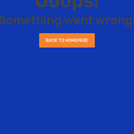
O
o
o
p
s
!
S
o
m
e
t
h
i
n
g
w
e
n
t
w
r
o
n
g
B
A
C
K
T
O
H
O
M
E
P
A
G
E