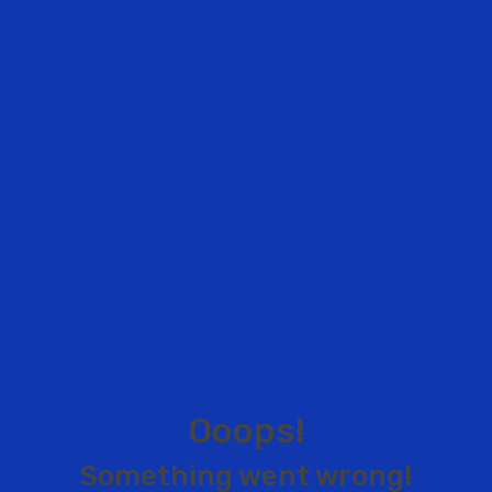
O
o
o
p
s
!
S
o
m
e
t
h
i
n
g
w
e
n
t
w
r
o
n
g
!