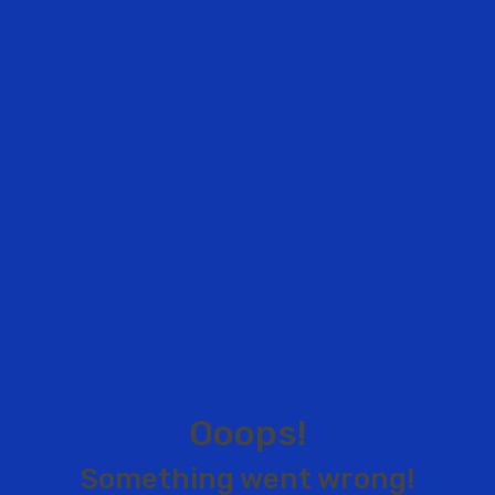
O
o
o
p
s
!
S
o
m
e
t
h
i
n
g
w
e
n
t
w
r
o
n
g
!