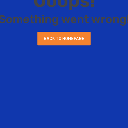
O
o
o
p
s
!
S
o
m
e
t
h
i
n
g
w
e
n
t
w
r
o
n
g
B
A
C
K
T
O
H
O
M
E
P
A
G
E