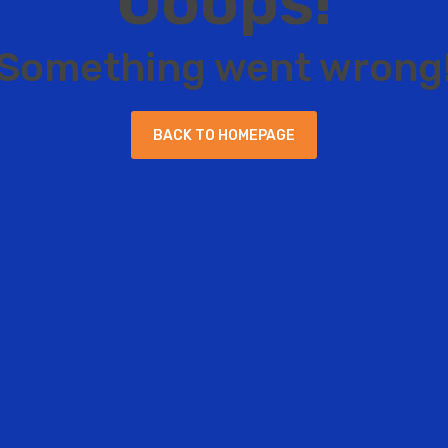
O
o
o
p
s
!
S
o
m
e
t
h
i
n
g
w
e
n
t
w
r
o
n
g
B
A
C
K
T
O
H
O
M
E
P
A
G
E