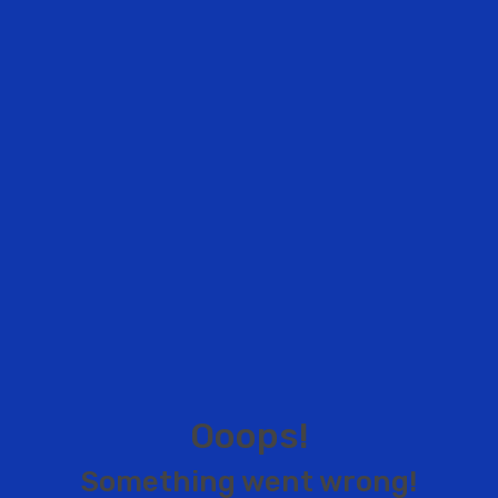
O
o
o
p
s
!
S
o
m
e
t
h
i
n
g
w
e
n
t
w
r
o
n
g
!