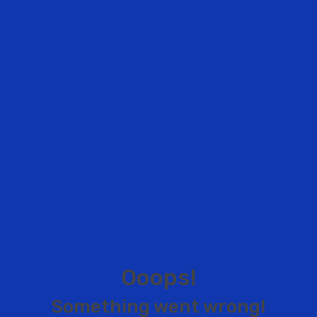
O
o
o
p
s
!
S
o
m
e
t
h
i
n
g
w
e
n
t
w
r
o
n
g
!