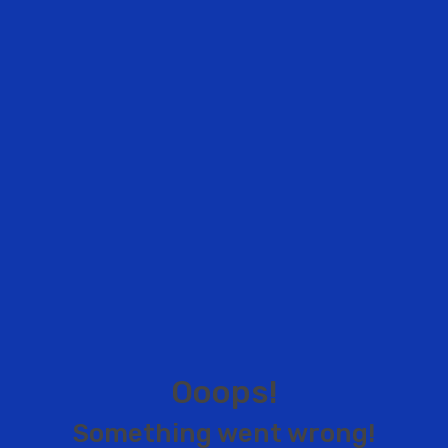
O
o
o
p
s
!
S
o
m
e
t
h
i
n
g
w
e
n
t
w
r
o
n
g
!