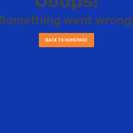
O
o
o
p
s
!
S
o
m
e
t
h
i
n
g
w
e
n
t
w
r
o
n
g
B
A
C
K
T
O
H
O
M
E
P
A
G
E