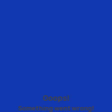
O
o
o
p
s
!
S
o
m
e
t
h
i
n
g
w
e
n
t
w
r
o
n
g
!