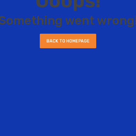
O
o
o
p
s
!
S
o
m
e
t
h
i
n
g
w
e
n
t
w
r
o
n
g
B
A
C
K
T
O
H
O
M
E
P
A
G
E