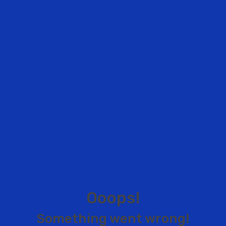
O
o
o
p
s
!
S
o
m
e
t
h
i
n
g
w
e
n
t
w
r
o
n
g
!