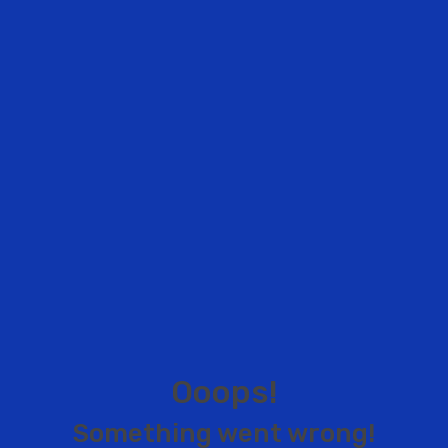
O
o
o
p
s
!
S
o
m
e
t
h
i
n
g
w
e
n
t
w
r
o
n
g
!