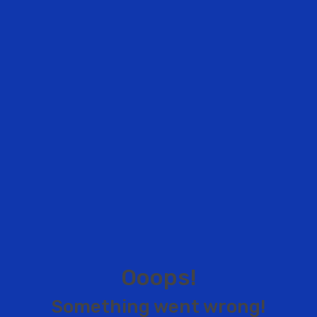
O
o
o
p
s
!
S
o
m
e
t
h
i
n
g
w
e
n
t
w
r
o
n
g
!