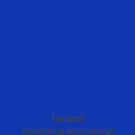
O
o
o
p
s
!
S
o
m
e
t
h
i
n
g
w
e
n
t
w
r
o
n
g
!