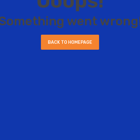
O
o
o
p
s
!
S
o
m
e
t
h
i
n
g
w
e
n
t
w
r
o
n
g
B
A
C
K
T
O
H
O
M
E
P
A
G
E