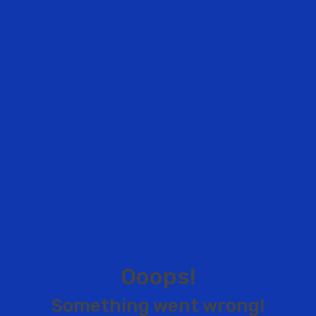
O
o
o
p
s
!
S
o
m
e
t
h
i
n
g
w
e
n
t
w
r
o
n
g
!