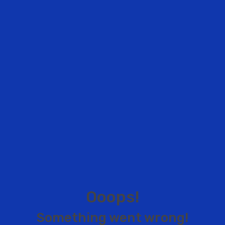
O
o
o
p
s
!
S
o
m
e
t
h
i
n
g
w
e
n
t
w
r
o
n
g
!