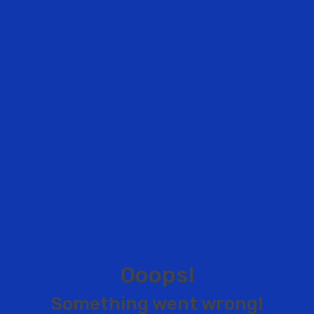
O
o
o
p
s
!
S
o
m
e
t
h
i
n
g
w
e
n
t
w
r
o
n
g
!