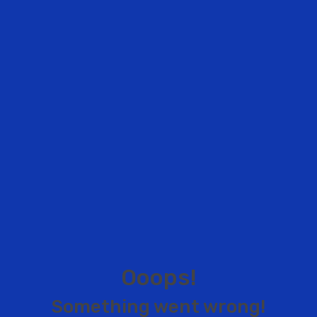
O
o
o
p
s
!
S
o
m
e
t
h
i
n
g
w
e
n
t
w
r
o
n
g
!