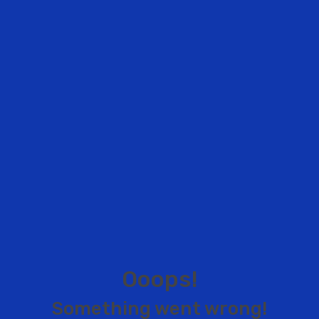
O
o
o
p
s
!
S
o
m
e
t
h
i
n
g
w
e
n
t
w
r
o
n
g
!