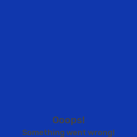
O
o
o
p
s
!
S
o
m
e
t
h
i
n
g
w
e
n
t
w
r
o
n
g
!