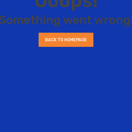
O
o
o
p
s
!
S
o
m
e
t
h
i
n
g
w
e
n
t
w
r
o
n
g
B
A
C
K
T
O
H
O
M
E
P
A
G
E