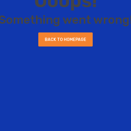
O
o
o
p
s
!
S
o
m
e
t
h
i
n
g
w
e
n
t
w
r
o
n
g
B
A
C
K
T
O
H
O
M
E
P
A
G
E