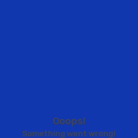
O
o
o
p
s
!
S
o
m
e
t
h
i
n
g
w
e
n
t
w
r
o
n
g
!