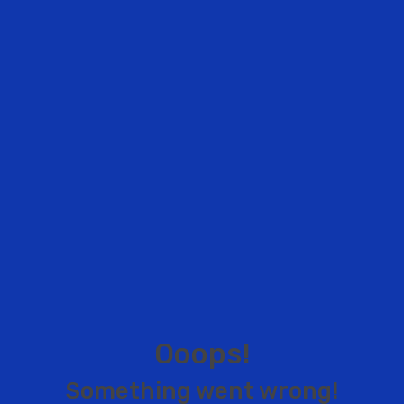
O
o
o
p
s
!
S
o
m
e
t
h
i
n
g
w
e
n
t
w
r
o
n
g
!