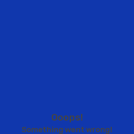
O
o
o
p
s
!
S
o
m
e
t
h
i
n
g
w
e
n
t
w
r
o
n
g
!