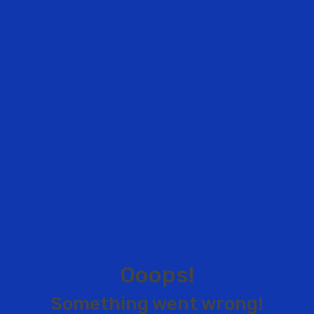
O
o
o
p
s
!
S
o
m
e
t
h
i
n
g
w
e
n
t
w
r
o
n
g
!