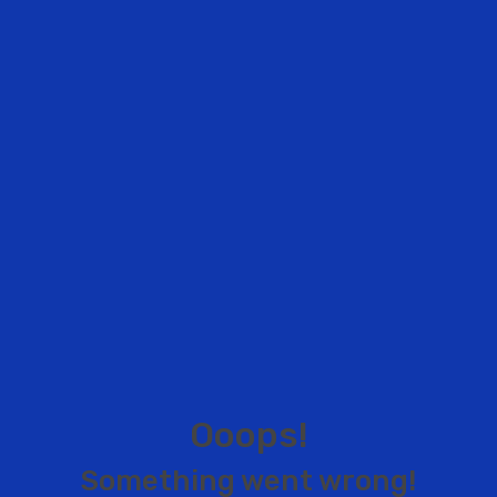
O
o
o
p
s
!
S
o
m
e
t
h
i
n
g
w
e
n
t
w
r
o
n
g
!