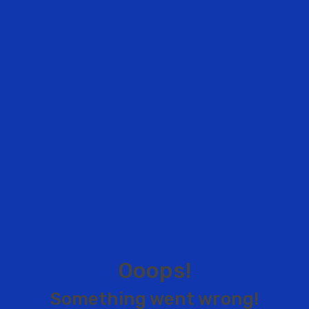
O
o
o
p
s
!
S
o
m
e
t
h
i
n
g
w
e
n
t
w
r
o
n
g
!