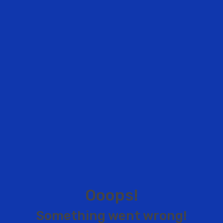
O
o
o
p
s
!
S
o
m
e
t
h
i
n
g
w
e
n
t
w
r
o
n
g
!