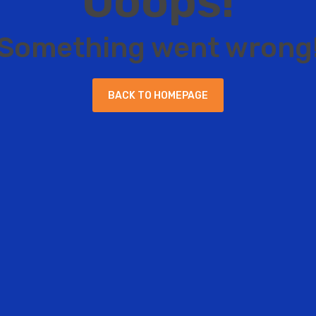
O
o
o
p
s
!
S
o
m
e
t
h
i
n
g
w
e
n
t
w
r
o
n
g
B
A
C
K
T
O
H
O
M
E
P
A
G
E