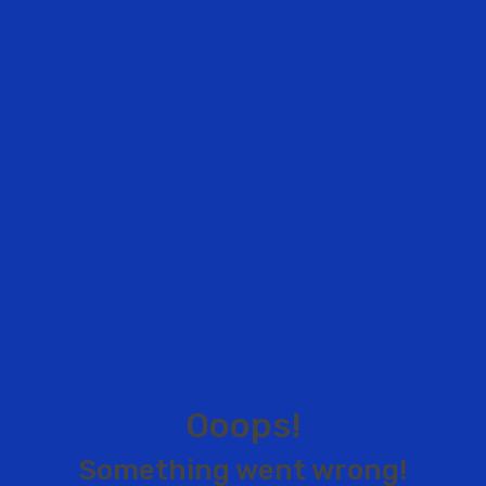
O
o
o
p
s
!
S
o
m
e
t
h
i
n
g
w
e
n
t
w
r
o
n
g
!