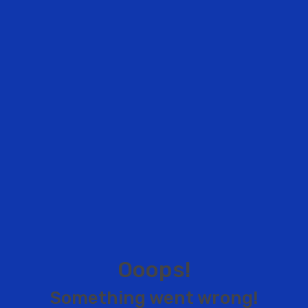
O
o
o
p
s
!
S
o
m
e
t
h
i
n
g
w
e
n
t
w
r
o
n
g
!