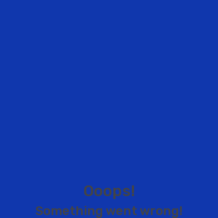
O
o
o
p
s
!
S
o
m
e
t
h
i
n
g
w
e
n
t
w
r
o
n
g
!