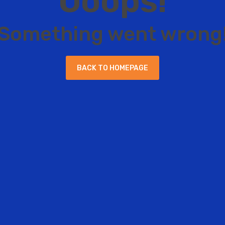
O
o
o
p
s
!
S
o
m
e
t
h
i
n
g
w
e
n
t
w
r
o
n
g
B
A
C
K
T
O
H
O
M
E
P
A
G
E