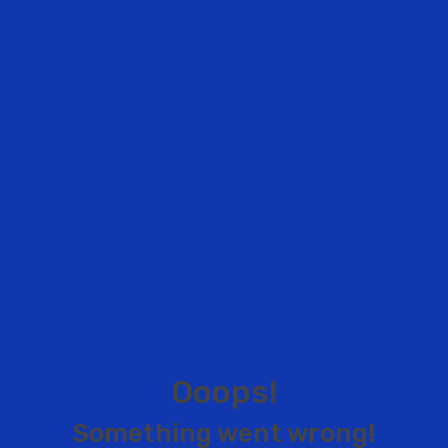
O
o
o
p
s
!
S
o
m
e
t
h
i
n
g
w
e
n
t
w
r
o
n
g
!