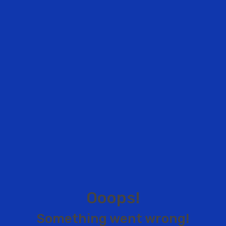
O
o
o
p
s
!
S
o
m
e
t
h
i
n
g
w
e
n
t
w
r
o
n
g
!