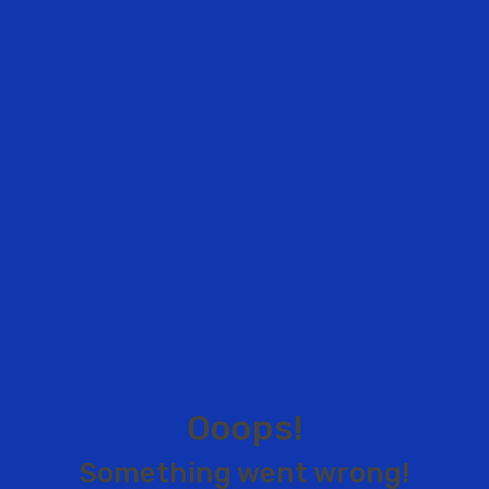
O
o
o
p
s
!
S
o
m
e
t
h
i
n
g
w
e
n
t
w
r
o
n
g
!