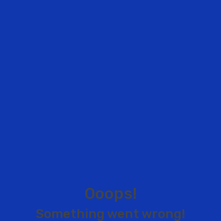
O
o
o
p
s
!
S
o
m
e
t
h
i
n
g
w
e
n
t
w
r
o
n
g
!