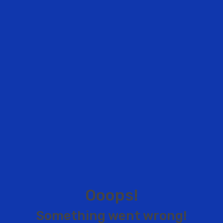
O
o
o
p
s
!
S
o
m
e
t
h
i
n
g
w
e
n
t
w
r
o
n
g
!