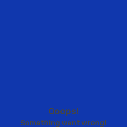
O
o
o
p
s
!
S
o
m
e
t
h
i
n
g
w
e
n
t
w
r
o
n
g
!