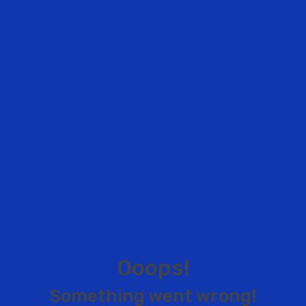
O
o
o
p
s
!
S
o
m
e
t
h
i
n
g
w
e
n
t
w
r
o
n
g
!