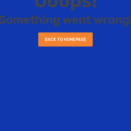
O
o
o
p
s
!
S
o
m
e
t
h
i
n
g
w
e
n
t
w
r
o
n
g
B
A
C
K
T
O
H
O
M
E
P
A
G
E