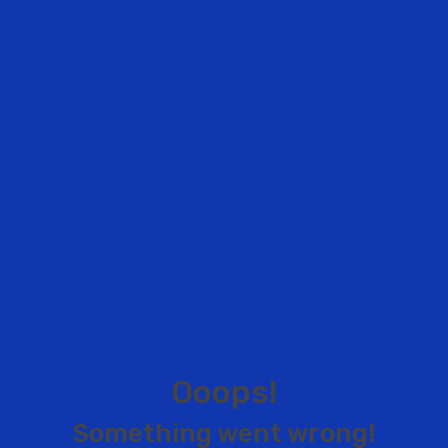
O
o
o
p
s
!
S
o
m
e
t
h
i
n
g
w
e
n
t
w
r
o
n
g
!