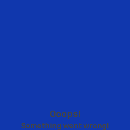
O
o
o
p
s
!
S
o
m
e
t
h
i
n
g
w
e
n
t
w
r
o
n
g
!